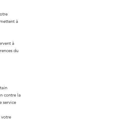
votre
rmettent à
ervent à
érences du
tain
n contre la
e service
 votre