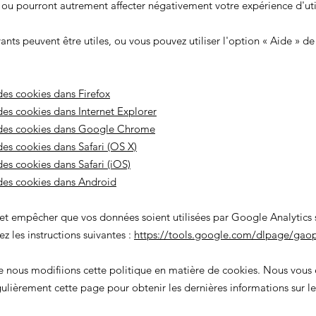
, ou pourront autrement affecter négativement votre expérience d'util
vants peuvent être utiles, ou vous pouvez utiliser l'option
«
Aide
»
de 
es cookies dans Firefox
es cookies dans Internet Explorer
des cookies dans Google Chrome
es cookies dans Safari (OS X)
es cookies dans Safari (iOS)
des cookies dans Android
 et empêcher que vos données soient utilisées par Google Analytics su
z les instructions suivantes :
https://tools.google.com/dlpage/gaop
ue nous modifiions cette politique en matière de cookies. Nous vou
gulièrement cette page pour obtenir les dernières informations sur le