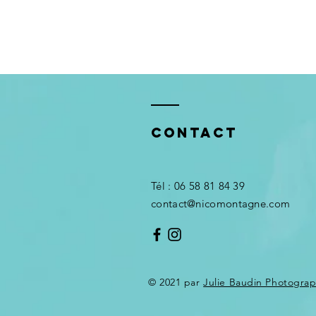
Contact
​Tél : 06 58 81 84 39
contact@nicomontagne.com
© 2021 par
Julie Baudin Photogra