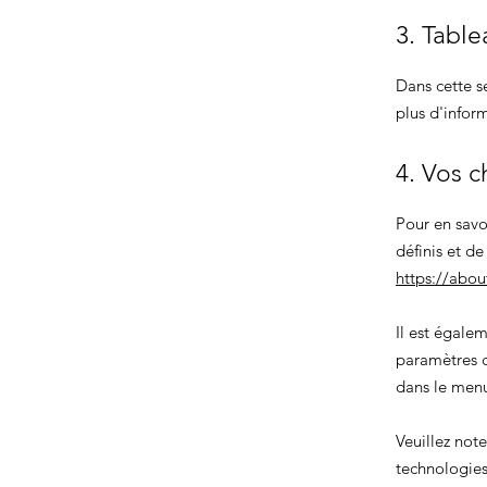
3. Table
Dans cette s
plus d'infor
4. Vos c
Pour en savo
définis et d
https://abou
Il est égale
paramètres c
dans le me
Veuillez not
technologies