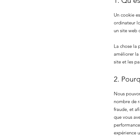
1. Qu'es
Un cookie est
ordinateur l
un site web d
La chose la p
améliorer la
site et les p
2. Pourq
Nous pouvons
nombre de ra
fraude, et af
que vous avez
performances,
expérience ut