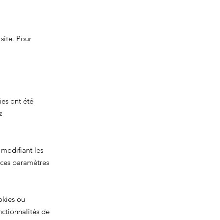
site. Pour
ies ont été
z
 modifiant les
 ces paramètres
okies ou
ctionnalités de