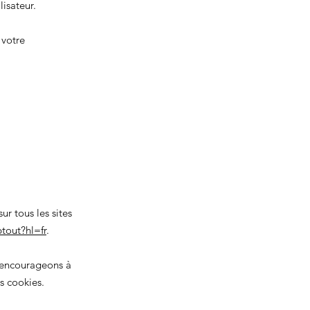
isateur.
votre
r tous les sites
tout?hl=fr
.
s encourageons à
s cookies.